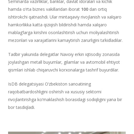
Seminarda vazirliklar, banklar, davlat idoralari va kichik
hamda o‘rta biznes vakillaridan iborat
100
dan ortiq
ishtirokchi qatnashdi. Ular mintaqaviy rivojlanish va xalqaro
hamkorlikka katta qiziqish bildirishdi hamda xalqaro
mablag‘larga kirishni osonlashtirish uchun moliyalashtirish
mezonlari va xarajatlarini kamaytirish zarurligini ta’kidladilar.
Tadbir yakunida delegatlar Navoiy erkin iqtisodiy zonasida
joylashgan metall buyumlar, gilamlar va avtomobil ehtiyot
qismlari ishlab chiqaruvchi korxonalarga tashrif buyurdilar.
IsDB delegatsiyasi O‘zbekiston sanoatining
raqobatbardoshligini oshirish va xususiy sektorni
rivojlantirishga ko‘maklashish borasidagi sodiqligini yana bir
bor tasdiqladi.