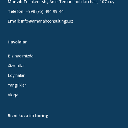
Manzil:
Toshkent sh., Amir Temur shoh ko‘chasi, 107b uy
Telefon:
+998 (95) 494-99-44
Email:
info@amanahconsultings.uz
Havolalar
Biz haqimizda
Xizmatlar
Loyihalar
Yangiliklar
Aloqa
Bizni kuzatib boring