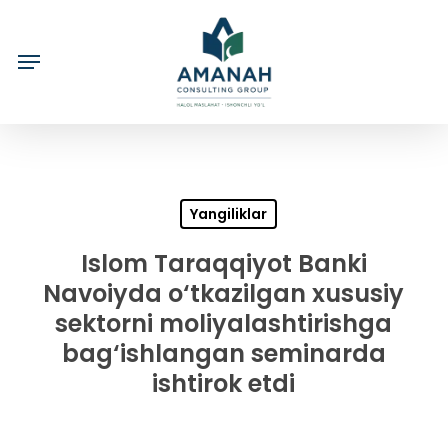
Skip
to
main
content
Yangiliklar
Islom Taraqqiyot Banki
Navoiyda o‘tkazilgan xususiy
sektorni moliyalashtirishga
bag‘ishlangan seminarda
ishtirok etdi