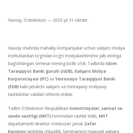
Navoiy, O‘zbekiston — 2025-yil 31-oktabr.
Navoiy shahrida mahalliy kompaniyalar uchun xalqaro moliya
institutlaridan to‘g‘ridan-to‘g‘ri moliyalashtirishni jalb etishga
bag‘ishlangan seminar-trening bo‘lib o‘tdi. Tadbirda
Islom
Taraqqiyot Banki guruhi (IsDB)
,
Xalqaro Moliya
Korporatsiyasi (IFC)
va
Yevroosiyo Taraqqiyot Banki
(EDB)
kabi yetakchi xalqaro va mintaqaviy moliyaviy
tashkilotlar vakillari ishtirok etdilar.
Tadbir O‘zbekiston Respublikasi
Investitsiyalar, sanoat va
savdo vazirligi (MIIT)
tomonidan tashkil etilib,
MIIT
departamenti direktor o‘rinbosari janob
Zafar
Karimov
raisligida o‘tkazildi. Seminarning maqsadi xalqaro