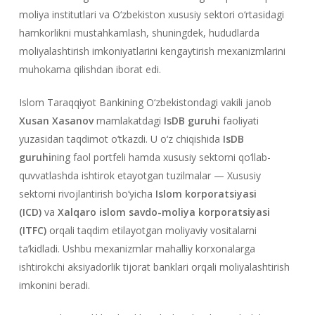
moliya institutlari va O‘zbekiston xususiy sektori o‘rtasidagi
hamkorlikni mustahkamlash, shuningdek, hududlarda
moliyalashtirish imkoniyatlarini kengaytirish mexanizmlarini
muhokama qilishdan iborat edi.
Islom Taraqqiyot Bankining O‘zbekistondagi vakili janob
Xusan Xasanov
mamlakatdagi
IsDB guruhi
faoliyati
yuzasidan taqdimot o‘tkazdi. U o‘z chiqishida
IsDB
guruhi
ning faol portfeli hamda xususiy sektorni qo‘llab-
quvvatlashda ishtirok etayotgan tuzilmalar — Xususiy
sektorni rivojlantirish bo‘yicha
Islom korporatsiyasi
(ICD)
va
Xalqaro islom savdo-moliya korporatsiyasi
(ITFC)
orqali taqdim etilayotgan moliyaviy vositalarni
ta’kidladi. Ushbu mexanizmlar mahalliy korxonalarga
ishtirokchi aksiyadorlik tijorat banklari orqali moliyalashtirish
imkonini beradi.