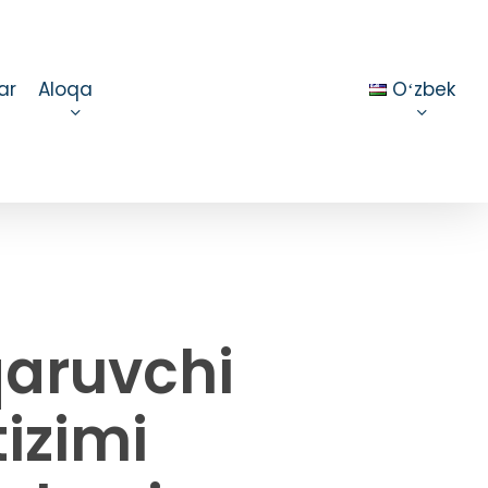
ar
Aloqa
Oʻzbek
qaruvchi
izimi