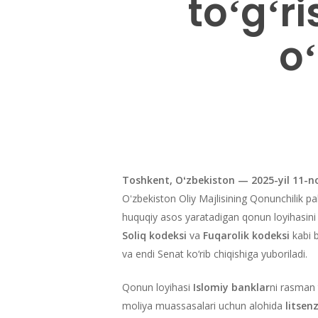
toʻgʻr
o
Toshkent, Oʻzbekiston — 2025-yil 11-n
Oʻzbekiston Oliy Majlisining Qonunchilik 
huquqiy asos yaratadigan qonun loyihasini 
Soliq kodeksi
va
Fuqarolik kodeksi
kabi b
va endi Senat ko‘rib chiqishiga yuboriladi.
Qonun loyihasi
Islomiy banklar
ni rasman 
moliya muassasalari uchun alohida
litsen