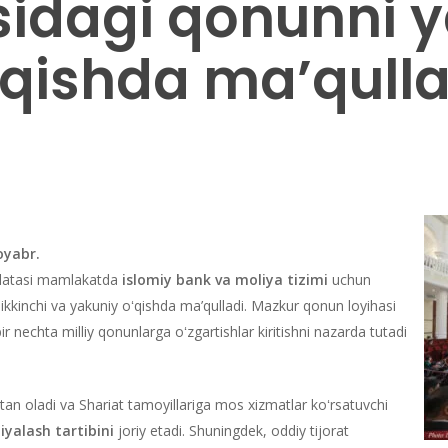
isidagi qonunni 
ʻqishda ma’qulla
oyabr.
palatasi mamlakatda
islomiy bank va moliya tizimi
uchun
ikkinchi va yakuniy oʻqishda ma’qulladi. Mazkur qonun loyihasi
ir nechta milliy qonunlarga oʻzgartishlar kiritishni nazarda tutadi
tan oladi va Shariat tamoyillariga mos xizmatlar koʻrsatuvchi
ziyalash tartibini
joriy etadi. Shuningdek, oddiy tijorat