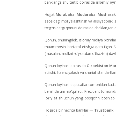
banklariga shu tartib doirasida
islomiy oy
Hujjat
Murabaha, Mudaraba, Musharaka
asosidagi moliyalashtirish va aksiyadorlik is
toʻgʻrisida”gi qonuni doirasida cheklangan e
Qonun, shuningdek, islomiy moliya bitiml
muammosini bartaraf etishga qaratilgan. Sh
(masalan, mulkni ro‘yxatdan o‘tkazish) davl
Qonun loyihasi doirasida
O‘zbekiston Mar
etilishi, litsenziyalash va shariat standartlar
Qonun loyihasi deputatlar tomonidan katta
berishda uni ma’qulladi. Prezident tomoni
joriy etish
uchun yangi bosqichni boshlab 
Hozirda bir nechta banklar —
Trustbank, 