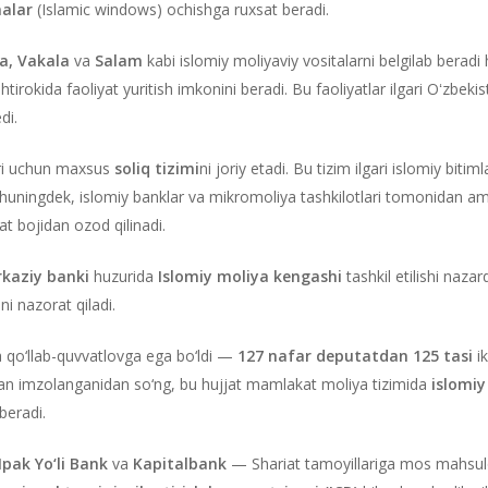
nalar
(Islamic windows) ochishga ruxsat beradi.
, Vakala
va
Salam
kabi islomiy moliyaviy vositalarni belgilab beradi
htirokida faoliyat yuritish imkonini beradi. Bu faoliyatlar ilgari Oʻzbek
di.
ari uchun maxsus
soliq tizimi
ni joriy etadi. Bu tizim ilgari islomiy biti
uningdek, islomiy banklar va mikromoliya tashkilotlari tomonidan ama
at bojidan ozod qilinadi.
kaziy banki
huzurida
Islomiy moliya kengashi
tashkil etilishi nazar
ini nazorat qiladi.
 qo‘llab-quvvatlovga ega bo‘ldi —
127 nafar deputatdan 125 tasi
ik
dan imzolanganidan so‘ng, bu hujjat mamlakat moliya tizimida
islomi
beradi.
Ipak Yo‘li Bank
va
Kapitalbank
— Shariat tamoyillariga mos mahsulot