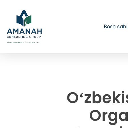
Skip
to
main
content
Bosh sahi
Oʻzbeki
Orga