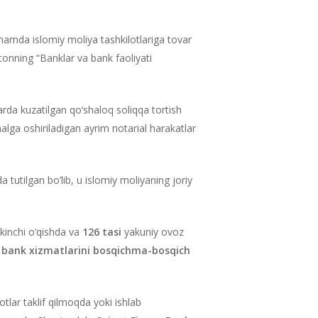
 hamda islomiy moliya tashkilotlariga tovar
istonning “Banklar va bank faoliyati
mlarda kuzatilgan qo‘shaloq soliqqa tortish
lga oshiriladigan ayrim notarial harakatlar
da tutilgan bo‘lib, u islomiy moliyaning joriy
kinchi o‘qishda va
126 tasi
yakuniy ovoz
y bank xizmatlarini bosqichma-bosqich
lar taklif qilmoqda yoki ishlab