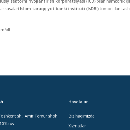
usiy sektorni rivojlantirish korporatsiyasi (ICD)
bilan hamkorlik q
assasalari
Islom taraqqiyot banki instituti (IsDBI)
tomonidan tashkil
m/all
sh
Havolalar
oshkent sh., Amir Temur shoh
Biz haqimizda
 107b uy
Xizmatlar