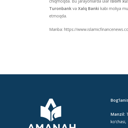
chiqmoqda. Bu jarayonlarda ular
Islom xus
Turonbank
va
Xalq Banki
kabi moliya mu
etmoqda.
Manba: https://www.islamicfinancenews.co
Bog’lani
Manzil:
T
ko‘chasi,