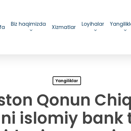
Biz haqimizda
Loyihalar
Yangilikl
fa
Xizmatlar
Yangiliklar
ston Qonun Chi
ni islomiy bank t