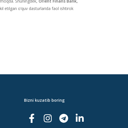
ilmoqda. Shuningdek,
Orient Finans Bank,
 etilgan o‘quv dasturlarida faol ishtirok
Bizni kuzatib boring