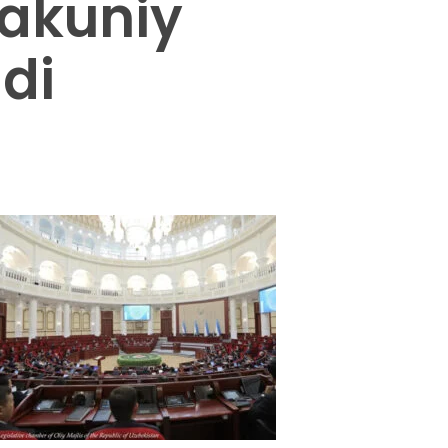
yakuniy
di