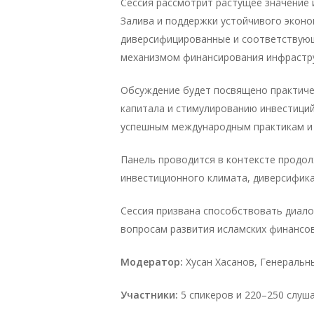
Сессия рассмотрит растущее значение 
Залива и поддержки устойчивого эконо
диверсифицированные и соответствую
механизмом финансирования инфрастру
Обсуждение будет посвящено практиче
капитала и стимулированию инвестиций
успешным международным практикам и 
Панель проводится в контексте продо
инвестиционного климата, диверсифика
Сессия призвана способствовать диал
вопросам развития исламских финансов
Модератор:
Хусан Хасанов, Генеральн
Участники:
5 спикеров и 220–250 слуш