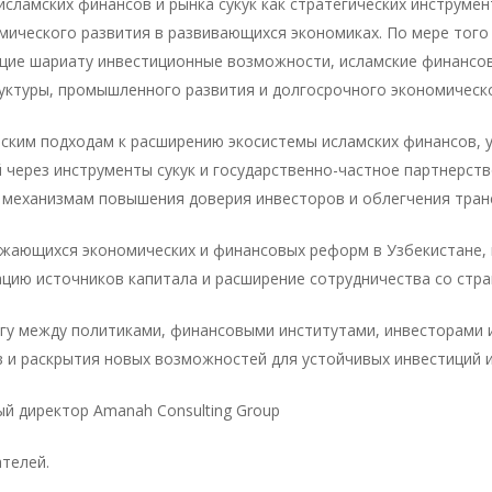
исламских финансов и рынка сукук как стратегических инструме
мического развития в развивающихся экономиках. По мере того
щие шариату инвестиционные возможности, исламские финансо
ктуры, промышленного развития и долгосрочного экономическо
ским подходам к расширению экосистемы исламских финансов, 
 через инструменты сукук и государственно-частное партнерст
механизмам повышения доверия инвесторов и облегчения транс
лжающихся экономических и финансовых реформ в Узбекистане, 
цию источников капитала и расширение сотрудничества со стра
огу между политиками, финансовыми институтами, инвесторами
 и раскрытия новых возможностей для устойчивых инвестиций и
ый директор Amanah Consulting Group
ателей.