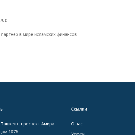
e/uz
 партнер в мире исламских финансов
ты
Ссылки
. Ташкент, проспект Амира
О нас
дом 107б
Услуги