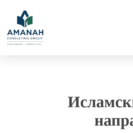
Skip
to
main
content
Исламск
напр