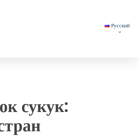
Русский
к сукук:
стран