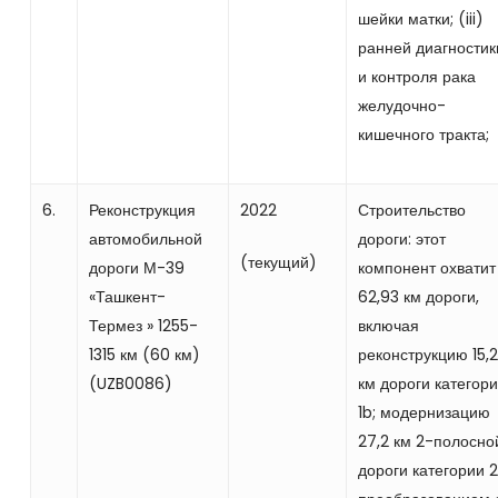
шейки матки; (iii)
ранней диагностик
и контроля рака
желудочно-
кишечного тракта;
6.
Реконструкция
2022
Строительство
автомобильной
дороги: этот
(текущий)
дороги М-39
компонент охватит
«Ташкент-
62,93 км дороги,
Термез » 1255-
включая
1315 км (60 км)
реконструкцию 15,2
(UZB0086)
км дороги категор
1b; модернизацию
27,2 км 2-полосно
дороги категории 2