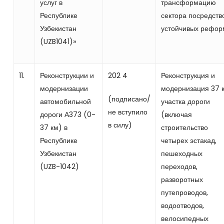
услуг в
трансформацию
Республике
сектора посредств
Узбекистан
устойчивых рефор
(UZB1041)»
11.
Реконструкции и
202 4
Реконструкция и
модернизации
модернизация 37 
(подписано/
автомобильной
участка дороги
не вступило
дороги А373 (0-
(включая
в силу)
37 км) в
строительство
Республике
четырех эстакад,
Узбекистан
пешеходных
(UZB-1042)
переходов,
разворотных
путепроводов,
водоотводов,
велосипедных