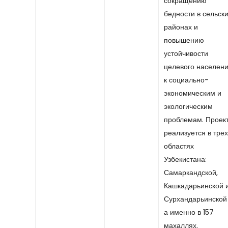
сокращению
бедности в сельск
районах и
повышению
устойчивости
целевого населен
к социально-
экономическим и
экологическим
проблемам. Проек
реализуется в трех
областях
Узбекистана:
Самаркандской,
Кашкадарьинской 
Сурхандарьинской 
а именно в 157
махаллях.