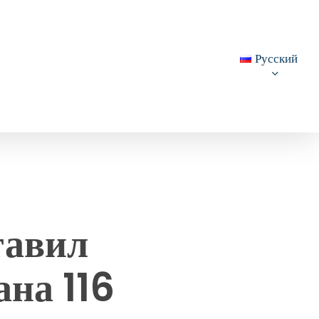
Русский
тавил
ана 116