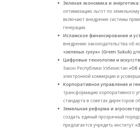
Зеленая экономика и энергетика:
оптимизацию льгот по земельному 
включают внедрение системы прямы
генерации.
Исламское финансирование и ус
внедрению законодательства об ис
«зеленых сукук» (Green Sukuk)
для
Цифровые технологии и искусст
Закон Республики Узбекистан
«Об 
электронной коммерции и усоверш
Корпоративное управление и ге
трансформацию корпоративного уп
стандарта в советах директоров о
Земельная реформа и агросектор
создать единый прозрачный поряд
предлагается учредить институт
«