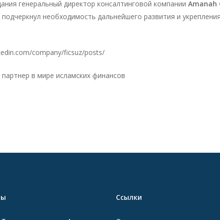
дания генеральный директор консалтинговой компании
Amanah C
 подчеркнул необходимость дальнейшего развития и укреплени
edin.com/company/ficsuz/posts/
 партнер в мире исламских финансов
ты
Ссылки