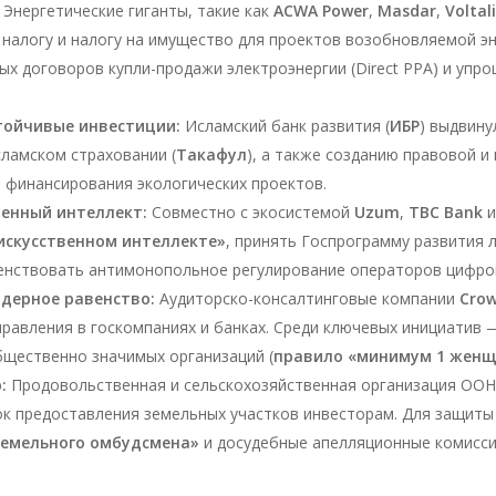
Энергетические гиганты, такие как
ACWA Power
,
Masdar
,
Voltal
налогу и налогу на имущество для проектов возобновляемой э
х договоров купли-продажи электроэнергии (Direct PPA) и упр
тойчивые инвестиции:
Исламский банк развития (
ИБР
) выдвину
ламском страховании (
Такафул
), а также созданию правовой и
 финансирования экологических проектов.
венный интеллект:
Совместно с экосистемой
Uzum
,
TBC Bank
искусственном интеллекте»
, принять Госпрограмму развития 
енствовать антимонопольное регулирование операторов цифро
ндерное равенство:
Аудиторско-консалтинговые компании
Cro
равления в госкомпаниях и банках. Среди ключевых инициатив 
бщественно значимых организаций (
правило «минимум 1 жен
:
Продовольственная и сельскохозяйственная организация ООН
ок предоставления земельных участков инвесторам. Для защиты
Земельного омбудсмена»
и досудебные апелляционные комисси