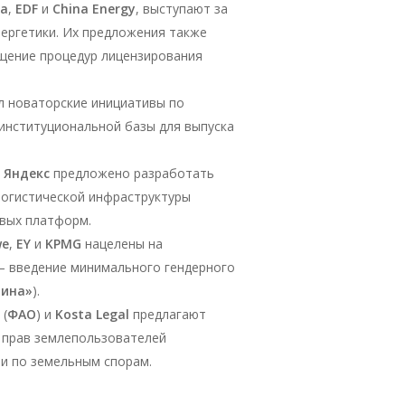
ia
,
EDF
и
China Energy
, выступают за
нергетики. Их предложения также
ощение процедур лицензирования
л новаторские инициативы по
 институциональной базы для выпуска
и
Яндекс
предложено разработать
логистической инфраструктуры
вых платформ.
we
,
EY
и
KPMG
нацелены на
— введение минимального гендерного
щина»
).
 (
ФАО
) и
Kosta Legal
предлагают
 прав землепользователей
и по земельным спорам.