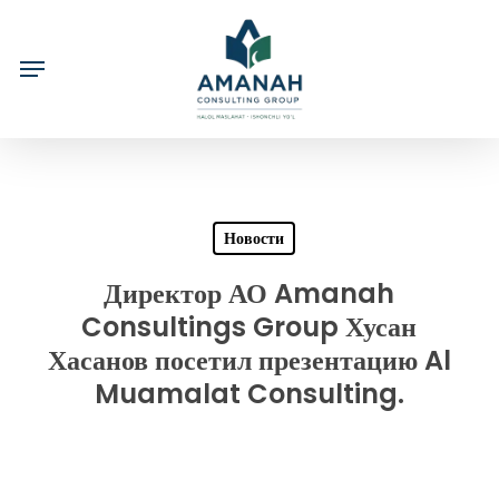
Skip
to
main
content
Новости
Директор АО Amanah
Consultings Group Хусан
Хасанов посетил презентацию Al
Muamalat Consulting.