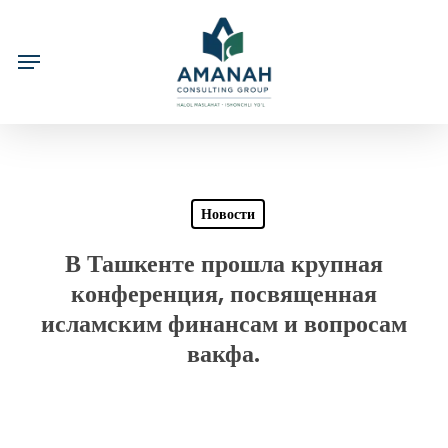
Skip
to
main
content
Новости
В Ташкенте прошла крупная
конференция, посвященная
исламским финансам и вопросам
вакфа.