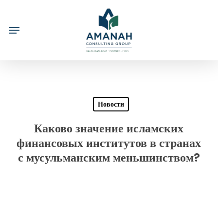
Skip
to
main
content
Новости
Каково значение исламских
финансовых институтов в странах
с мусульманским меньшинством?